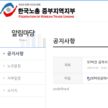
알림마당
News
공지사항
공지사항
97버전 공적서
제목
노조알림
2009-04-08
Read 
지부일정
파일
97버전공적서양
undefined
소식지