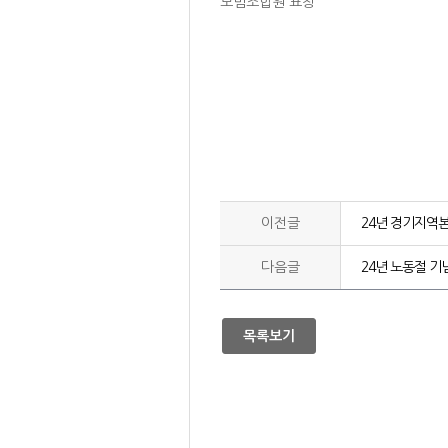
모범조합원 표창
이전글
24년 경기지역
다음글
24년 노동절 기
목록보기