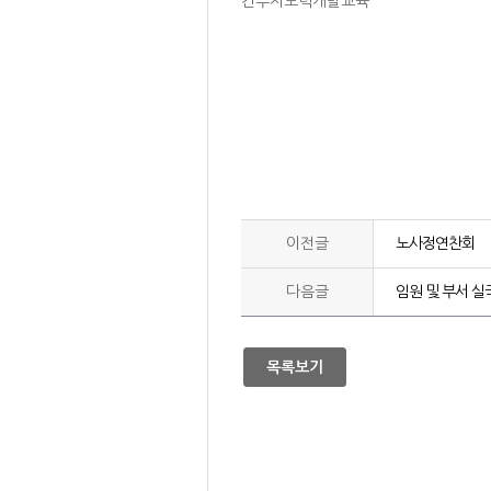
간부지도력개발교육
이전글
노사정연찬회
다음글
임원 및 부서 실
목록보기