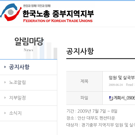
알림마당
News
공지사항
공지사항
임원 및 실국
제목
노조알림
2009-06-24
Read 
지부일정
파일
계획서_0906
기간 : 2009년 7월 7일 ~ 8일
소식지
장소 : 안산 대부도 펜션타운
대상자 : 경기중부 지역지부 임원 및 