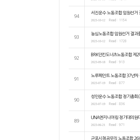
서진운수 노동조합 임원선거 
94
2023-10-12
Read : 1154
농심노동조합 임원선거 결과를
93
2023-10-12
Read : 1728
BRK던킨도너츠노동조합 제2
92
2023-09-18
Read : 913
노루페인트 노동조합 37년차
91
2023-07-19
Read : 877
성민운수 노동조합 정기총회(
90
2023-07-19
Read : 836
UNA엔지니어링 정기대의원대
89
2023-06-21
Read : 971
군포시청공무직 노동조합 26