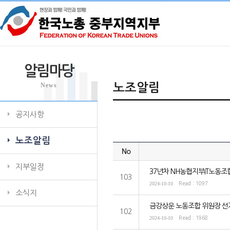
알림마당
News
노조알림
공지사항
노조알림
No
지부일정
37년차 NH농협지부IT노동
103
2024-10-10
Read : 1097
소식지
금강상운 노동조합 위원장 선
102
2024-10-10
Read : 1968