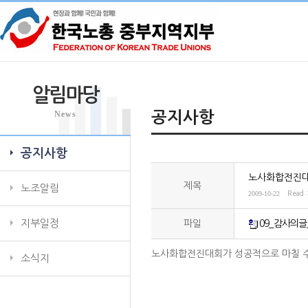
알림마당
News
공지사항
공지사항
노사화합전진대
제목
노조알림
2009-10-22
Read 
지부일정
파일
09_감사의글_
노사화합전진대회가 성공적으로 마칠 수
소식지