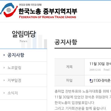
알림마당
News
공지사항
공지사항
11월 30일 
제목
노조알림
2009-12-01
Read 
지부일정
파일
1130-장석춘
총파업 찬반투표와 노동자대회를 위해 
소식지
11월 30일에 있었던 장석춘 위원장의
한국노총의 입장발표입니다.
그리고 기자회견문을 함께 올립니다.