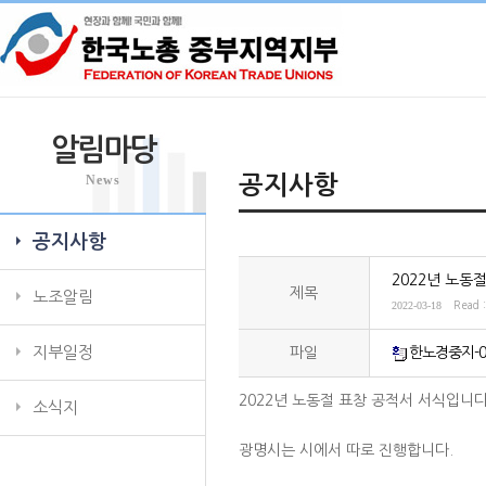
알림마당
News
공지사항
공지사항
2022년 노동절
제목
노조알림
2022-03-18
Read 
지부일정
파일
한노경중지-0
2022년 노동절 표창 공적서 서식입니다
소식지
광명시는 시에서 따로 진행합니다.