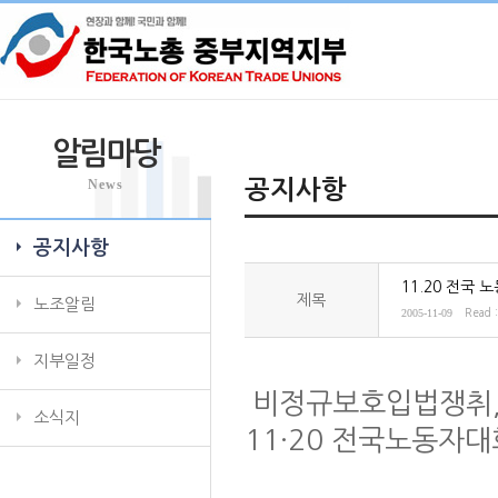
알림마당
News
공지사항
공지사항
11.20 전국 
제목
노조알림
2005-11-09
Read 
지부일정
비정규보호입법쟁취,
소식지
11·20 전국노동자