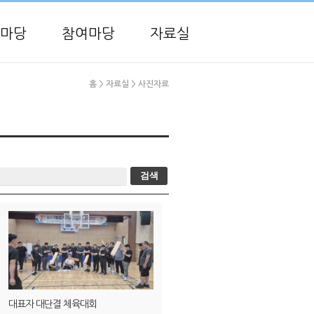
마당
참여마당
자료실
홈
> 자료실
> 사진자료
검색
대표자 대단결 체육대회