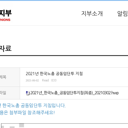
지부소개
알림
자료
2021년 한국노총 공동임단투 지침
제목
2021-06-02
Read : 833
파일
2021년_한국노총_공동임단투지침(최종)_20210302.hwp
년 한국노총 공동임단투 지침입니다.
내용은 첨부파일 참조해주세요!